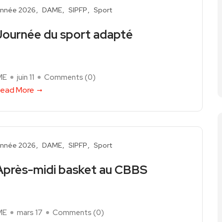
nnée 2026
DAME
SIPFP
Sport
Journée du sport adapté
ME
juin 11
Comments (
0
)
ead More
nnée 2026
DAME
SIPFP
Sport
Après-midi basket au CBBS
ME
mars 17
Comments (
0
)