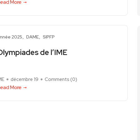
ead More
nnée 2025
DAME
SIPFP
Olympiades de l’IME
ME
décembre 19
Comments (
0
)
ead More