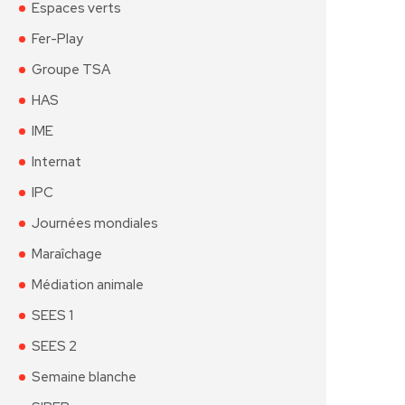
Espaces verts
Fer-Play
Groupe TSA
HAS
IME
Internat
IPC
Journées mondiales
Maraîchage
Médiation animale
SEES 1
SEES 2
Semaine blanche