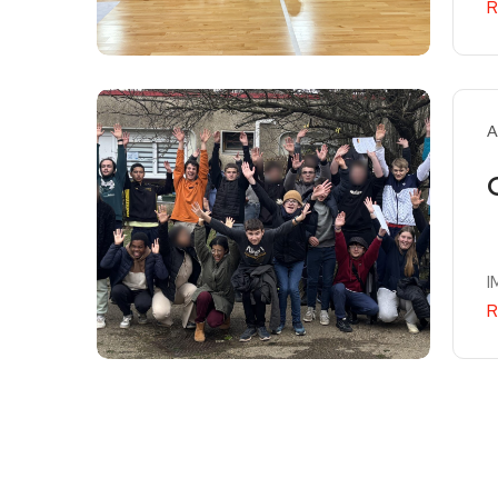
R
A
I
R