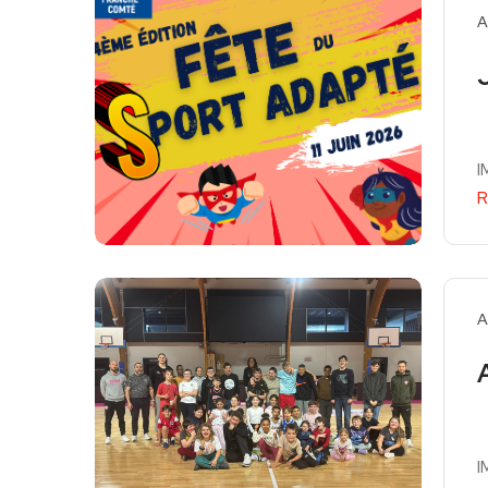
A
I
R
A
I