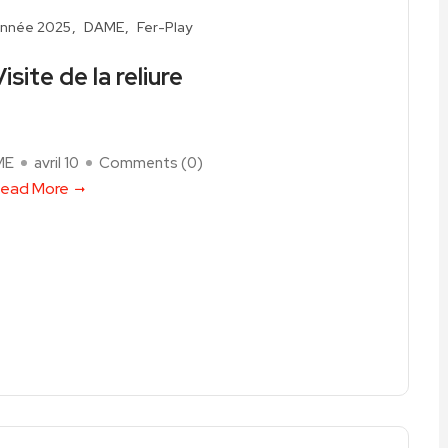
nnée 2025
DAME
Fer-Play
isite de la reliure
ME
avril 10
Comments (
0
)
ead More