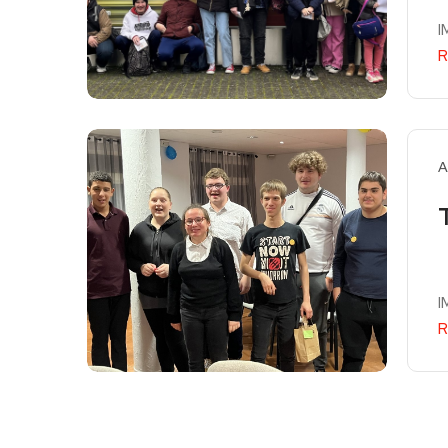
I
R
A
I
R