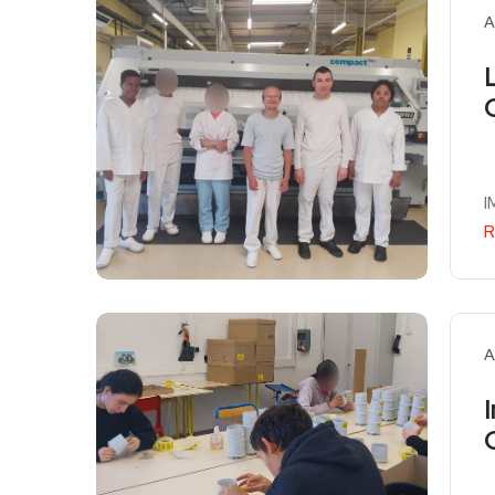
A
I
R
A