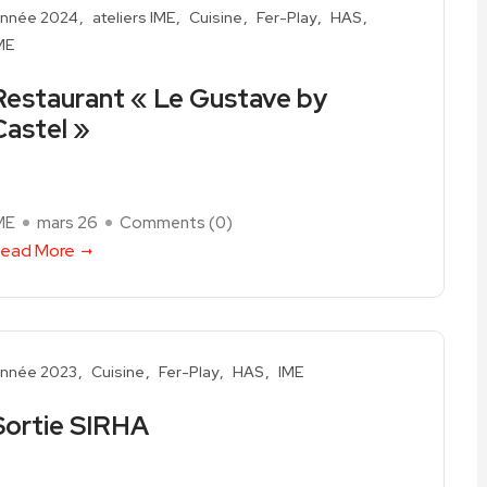
nnée 2024
ateliers IME
Cuisine
Fer-Play
HAS
ME
Restaurant « Le Gustave by
Castel »
ME
mars 26
Comments (
0
)
ead More
nnée 2023
Cuisine
Fer-Play
HAS
IME
Sortie SIRHA