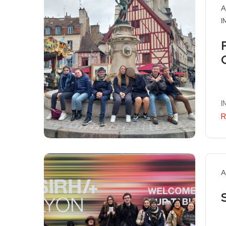
A
I
I
R
A