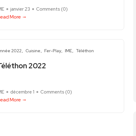
ME
janvier 23
Comments (
0
)
ead More
nnée 2022
Cuisine
Fer-Play
IME
Téléthon
Téléthon 2022
ME
décembre 1
Comments (
0
)
ead More