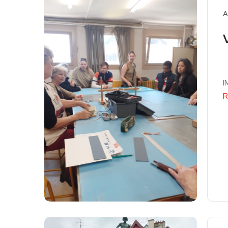
A
V
I
R