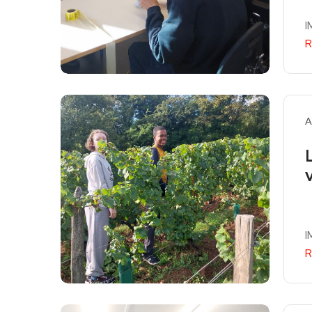
I
R
A
I
R