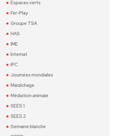
Espaces verts
Fer-Play
Groupe TSA
HAS
IME
Internat
IPC
Journées mondiales
Maraîchage
Médiation animale
SEES 1
SEES 2
Semaine blanche