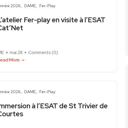
nnée 2026
DAME
Fer-Play
L’atelier Fer-play en visite à l’ESAT
Cat’Net
ME
mai 28
Comments (
0
)
ead More
nnée 2026
DAME
Fer-Play
Immersion à l’ESAT de St Trivier de
Courtes