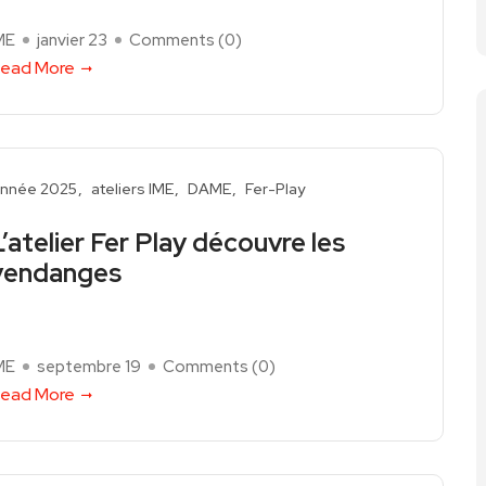
ME
janvier 23
Comments (
0
)
ead More
nnée 2025
ateliers IME
DAME
Fer-Play
L’atelier Fer Play découvre les
vendanges
ME
septembre 19
Comments (
0
)
ead More