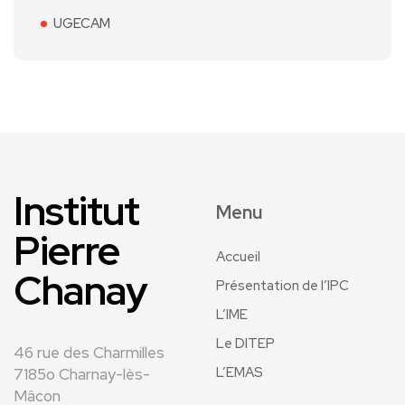
UGECAM
Institut
Menu
Pierre
Accueil
Chanay
Présentation de l’IPC
L’IME
Le DITEP
46 rue des Charmilles
L’EMAS
7185o Charnay-lès-
Mâcon