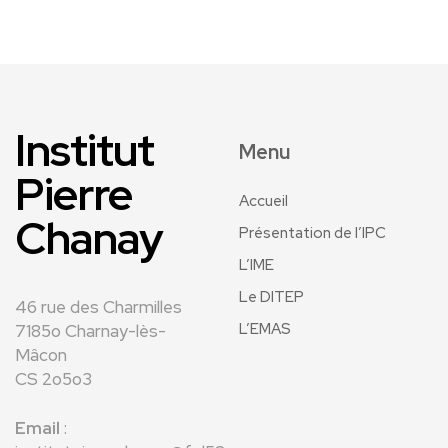
Institut
Menu
Pierre
Accueil
Chanay
Présentation de l’IPC
L’IME
Le DITEP
46 rue des Charmilles
L’EMAS
7185o Charnay-lès-
Mâcon
CS 2o5o3
Email
: