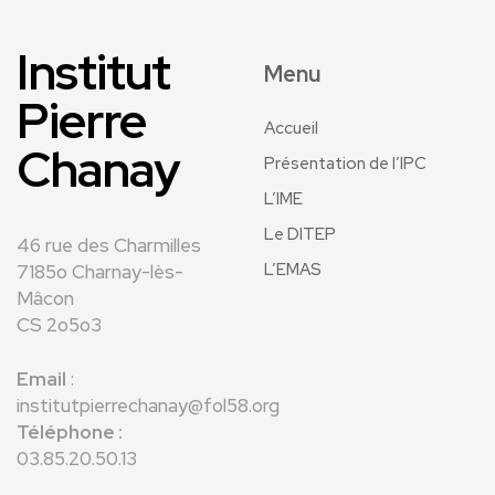
Institut
Menu
Pierre
Accueil
Chanay
Présentation de l’IPC
L’IME
Le DITEP
46 rue des Charmilles
L’EMAS
7185o Charnay-lès-
Mâcon
CS 2o5o3
Email
:
institutpierrechanay@fol58.org
Téléphone :
03.85.20.50.13