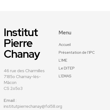
Institut
Menu
Pierre
Accueil
Chanay
Présentation de l’IPC
L’IME
Le DITEP
46 rue des Charmilles
L’EMAS
7185o Charnay-lès-
Mâcon
CS 2o5o3
Email
:
institutpierrechanay@fol58.org