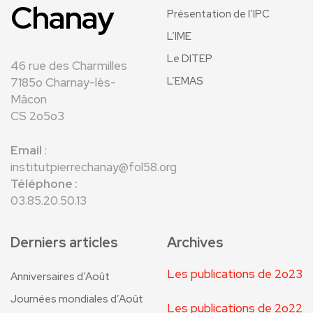
Chanay
Présentation de l’IPC
L’IME
Le DITEP
46 rue des Charmilles
L’EMAS
7185o Charnay-lès-
Mâcon
CS 2o5o3
Email
:
institutpierrechanay@fol58.org
Téléphone :
03.85.20.50.13
Derniers articles
Archives
Les publications de 2o23
Anniversaires d’Août
Journées mondiales d’Août
Les publications de 2o22