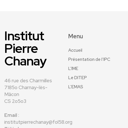
Institut
Menu
Pierre
Accueil
Chanay
Présentation de l’IPC
L’IME
Le DITEP
46 rue des Charmilles
L’EMAS
7185o Charnay-lès-
Mâcon
CS 2o5o3
Email
:
institutpierrechanay@fol58.org