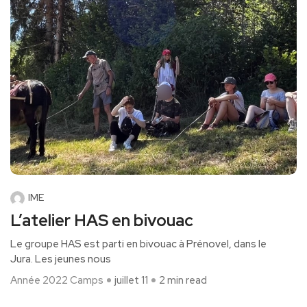
IME
L’atelier HAS en bivouac
Le groupe HAS est parti en bivouac à Prénovel, dans le
Jura. Les jeunes nous
Année 2022
Camps
juillet 11
2 min read