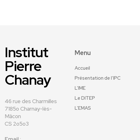
Institut
Menu
Pierre
Accueil
Chanay
Présentation de l’IPC
L’IME
Le DITEP
46 rue des Charmilles
L’EMAS
7185o Charnay-lès-
Mâcon
CS 2o5o3
Email
: